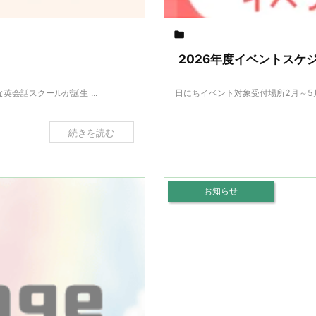

2026年度イベントスケ
会話スクールが誕生 ...
日にちイベント対象受付場所2月～5月
続きを読む
お知らせ