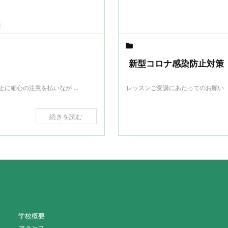

新型コロナ感染防止対策
細心の注意を払いなが ...
レッスンご受講にあたってのお願い （
続きを読む
学校概要
アクセス