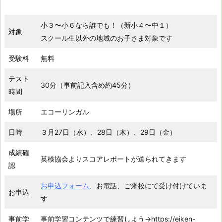
小３〜小６なら誰でも！（新小４〜中１）
対象
スクール生以外の地域のお子さま対象です
受験料
無料
テスト
30分（事前記入含め約45分）
時間
場所
エコーリンガル
日時
３月27日（水）、28日（木）、29日（金）
成績確
英検協会よりスコアレポートが送られてきます
認
お申込フォーム
、お電話、ご来校にて受け付けていま
お申込
す
事前学
事前学習コンテンツで練習しよう→https://eiken-