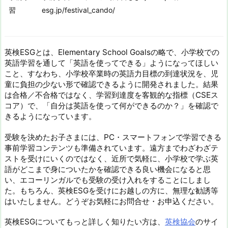
習
esg.jp/festival_cando/
英検ESGとは、Elementary School Goalsの略で、小学校での
英語学習を通して「英語を使ってできる」ようになってほしい
こと、すなわち、小学校卒業時の英語力目標の到達状況を、児
童に負担の少ない形で確認できるように開発されました。結果
は合格／不合格ではなく、学習到達度を客観的な指標（CSEス
コア）で、「自分は英語を使って何ができるのか？」を確認で
きるようになっています。
受験を決めたお子さまには、PC・スマートフォンで学習できる
事前学習コンテンツも準備されています。遠方までわざわざテ
ストを受けにいくのではなく、近所で気軽に、小学校で学ぶ英
語がどこまで身についたかを確認できる良い機会になると思
い、エコーリンガルでも受験の受け入れをすることにしまし
た。もちろん、英検ESGを受けにお越しの方に、無理な勧誘等
はいたしません。どうぞお気軽にお問合せ・お申込ください。
英検ESGについてもっと詳しく知りたい方は、
英検協会
のサイ