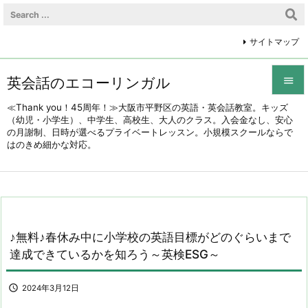
サイトマップ
英会話のエコーリンガル


≪Thank you！45周年！≫大阪市平野区の英語・英会話教室。キッズ
（幼児・小学生）、中学生、高校生、大人のクラス。入会金なし、安心
メニュ
の月謝制、日時が選べるプライベートレッスン。小規模スクールならで

はのきめ細かな対応。
前へ

次へ

検索
♪無料♪春休み中に小学校の英語目標がどのぐらいまで
達成できているかを知ろう～英検ESG～

2024年3月12日