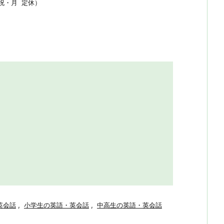
日祝・月 定休）
英会話
,
小学生の英語・英会話
,
中高生の英語・英会話