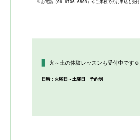
  ※お電話（06-6706-6803）やご来校でのお申込も受
火～土の体験レッスンも受付中です☺
日時：火曜日～土曜日
予約制