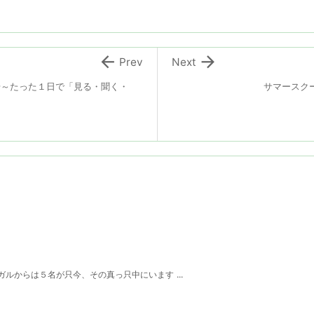


Prev
Next
場～たった１日で「見る・聞く・
サマースクー
ルからは５名が只今、その真っ只中にいます ...