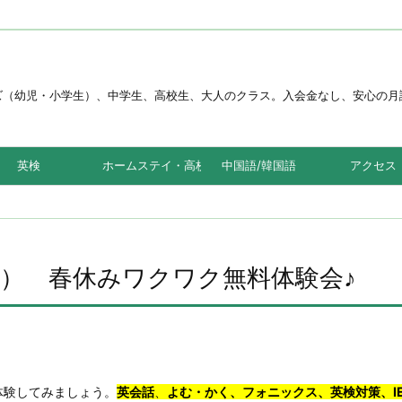
。キッズ（幼児・小学生）、中学生、高校生、大人のクラス。入会金なし、安心
英検
ホームステイ・高校留学
中国語/韓国語
アクセス
（土） 春休みワクワク無料体験会♪
体験してみましょう。
英会話
、
よむ・かく、フォニックス、英
検対策、I