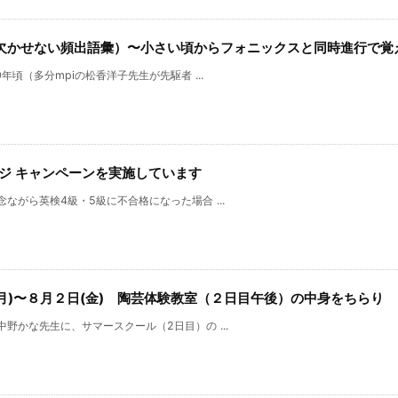
欠かせない頻出語彙）〜小さい頃からフォニックスと同時進行で覚
頃（多分mpiの松香洋子先生が先駆者 ...
ンジ キャンペーンを実施しています
がら英検4級・5級に不合格になった場合 ...
(月)〜８月２日(金) 陶芸体験教室（２日目午後）の中身をちらり
野かな先生に、サマースクール（2日目）の ...