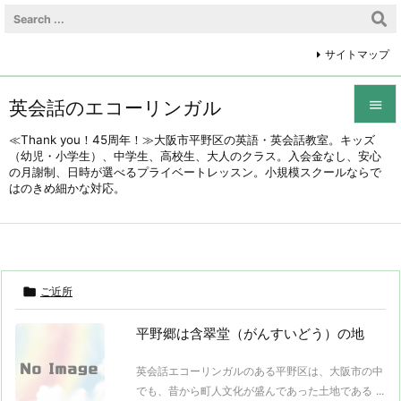
サイトマップ
英会話のエコーリンガル


≪Thank you！45周年！≫大阪市平野区の英語・英会話教室。キッズ
（幼児・小学生）、中学生、高校生、大人のクラス。入会金なし、安心
メニュ
の月謝制、日時が選べるプライベートレッスン。小規模スクールならで

はのきめ細かな対応。
前へ

次へ


ご近所
検索
平野郷は含翠堂（がんすいどう）の地
英会話エコーリンガルのある平野区は、大阪市の中
でも、昔から町人文化が盛んであった土地である ...