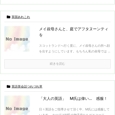

英国あれこれ
メイ叔母さんと、庭でアフタヌーンティ
を
スコットランドへ行く度に、メイ叔母さんの所へ顔
を出すようにしています。もちろん私の叔母では ...
続きを読む

英語英会話つれづれ草
「大人の英語」 M氏は偉い… 感服！
日々英語をご指導させて頂く中、M氏には感服して
います。 かつてはM氏の御子息たちがエコーリ ...