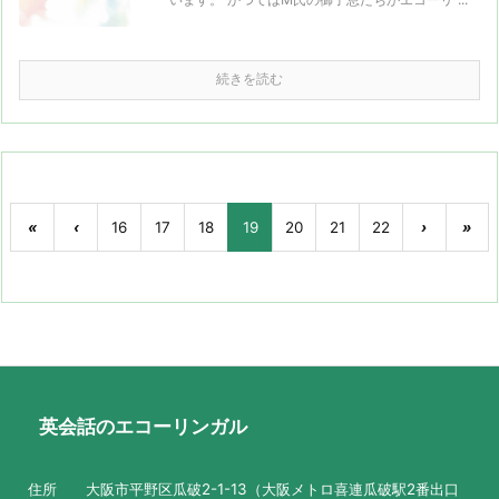
続きを読む
«
‹
16
17
18
19
20
21
22
›
»
英会話のエコーリンガル
住所 大阪市平野区瓜破2-1-13（大阪メトロ喜連瓜破駅2番出口