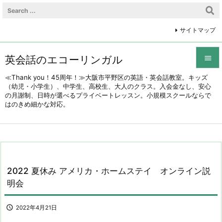
サイトマップ
英会話のエコーリンガル


≪Thank you！45周年！≫大阪市平野区の英語・英会話教室。キッズ
（幼児・小学生）、中学生、高校生、大人のクラス。入会金なし、安心
メニュ
の月謝制、日時が選べるプライベートレッスン。小規模スクールならで

はのきめ細かな対応。
前へ

次へ

検索
2022 夏休み アメリカ・ホームステイ オンライン説
明会

2022年4月21日